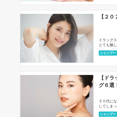
【２０
ドラッグス
とても難し
ていきます
シャンプー
【ドラ
グ６選
５０代にな
してしまっ
は増える一
シャンプー