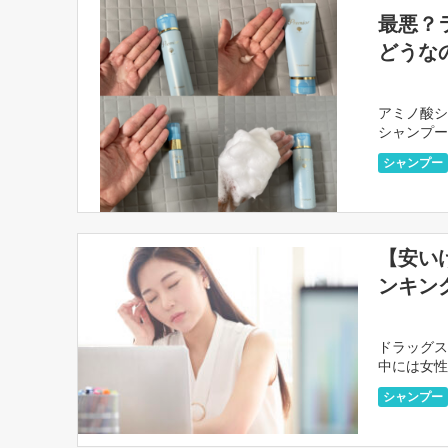
最悪？
どうな
アミノ酸シ
シャンプー
悪」なので
シャンプー
【安い
ンキン
ドラッグス
中には女性
いけど女性
シャンプー