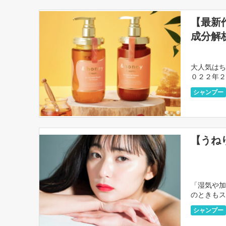
【最新
成分解
大人気はち
０２２年２
しっとりす
シャンプー
【うね
「湿気や加
のときもス
ャンプーを
シャンプー