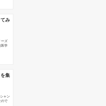
ってみ
リーズ
統医学
ミを集
シャン
なので