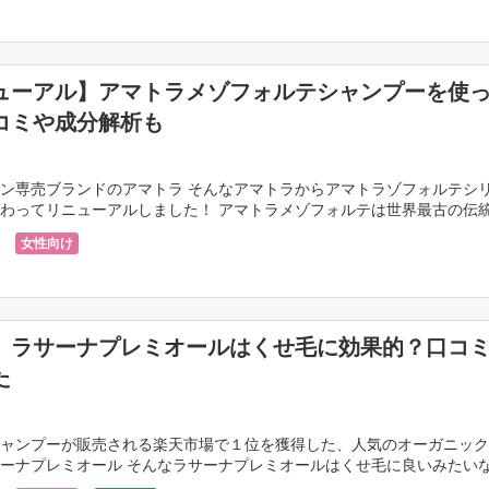
ューアル】アマトラメゾフォルテシャンプーを使
コミや成分解析も
ン専売ブランドのアマトラ そんなアマトラからアマトラゾフォルテシ
わってリニューアルしました！ アマトラメゾフォルテは世界最古の伝
ーユルヴェーダの思想も取り入れたエイジケアシャンプ […]
女性向け
】ラサーナプレミオールはくせ毛に効果的？口コ
た
ャンプーが販売される楽天市場で１位を獲得した、人気のオーガニック
ーナプレミオール そんなラサーナプレミオールはくせ毛に良いみたい
に効果的なのでしょうか？ 今回はくせ毛に対して本当 […]