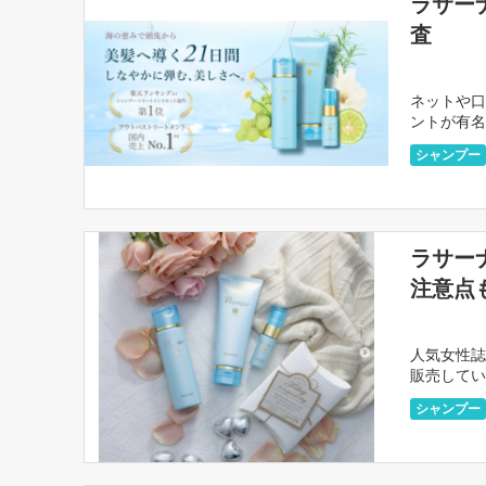
ラサー
査
ネットや口
ントが有名
いるのでし
シャンプー
ラサー
注意点
人気女性誌
販売してい
天市場？そ
シャンプー