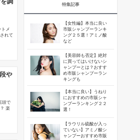
店を調
特集記事
【女性編】本当に良い
ートメ
市販シャンプーランキ
されて
ング２５選！アミノ酸
など
【美容師も否定】絶対
に買ってはいけないシ
ャンプーとは？おすす
め市販シャンプーラン
値段や
キングも
【本当に良い】うねり
におすすめの市販シャ
店頭で
ンプーランキング２２
？ 楽
選！
【ラウリル硫酸が入っ
ていない】アミノ酸シ
ャンプーおすすめ市販