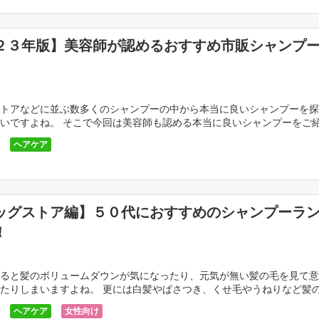
２３年版】美容師が認めるおすすめ市販シャンプ
トアなどに並ぶ数多くのシャンプーの中から本当に良いシャンプーを探
いですよね。 そこで今回は美容師も認める本当に良いシャンプーをご
。 コスパ抜群の良いシャンプーを使って、素敵なヘア […]
ヘアケア
ッグストア編】５０代におすすめのシャンプーラ
！
ると髪のボリュームダウンが気になったり、元気が無い髪の毛を見て意
たりしまいますよね。 更には白髪やぱさつき、くせ毛やうねりなど髪
方。 しかし！シャンプーには髪をボリュームアップし […]
ヘアケア
女性向け