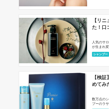
【リニ
た！口
人気のサロ
が生まれ変
でもあるア
シャンプー
【検証
めてみ
数万点のシ
プーのラサ
すが、本当