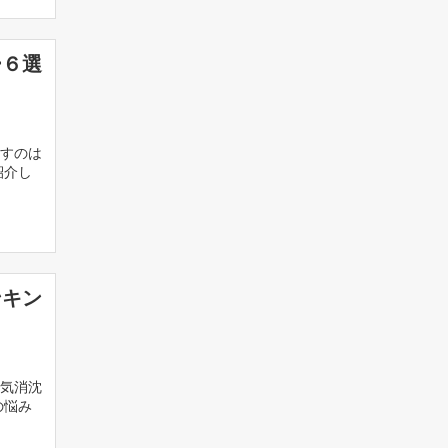
ー６選
すのは
紹介し
ンキン
気消沈
の悩み