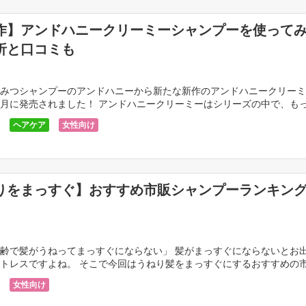
作】アンドハニークリーミーシャンプーを使って
析と口コミも
みつシャンプーのアンドハニーから新たな新作のアンドハニークリーミ
月に発売されました！ アンドハニークリーミーはシリーズの中で、も
るタイプのシャンプーです。 そんな超しっとり系のシ […]
ヘアケア
女性向け
りをまっすぐ】おすすめ市販シャンプーランキン
齢で髪がうねってまっすぐにならない」 髪がまっすぐにならないとお
トレスですよね。 そこで今回はうねり髪をまっすぐにするおすすめの
ご紹介していきます。 あなたのストレスが少しでも改 […]
女性向け