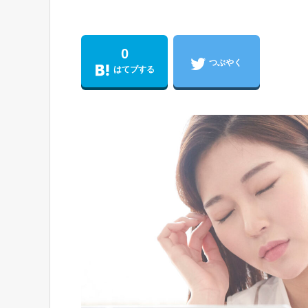
0
つぶやく
はてブする