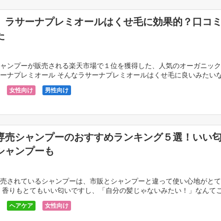
】ラサーナプレミオールはくせ毛に効果的？口コ
た
ャンプーが販売される楽天市場で１位を獲得した、人気のオーガニック
ーナプレミオール そんなラサーナプレミオールはくせ毛に良いみたい
に効果的なのでしょうか？ 今回はくせ毛に対して本当 […]
女性向け
男性向け
専売シャンプーのおすすめランキング５選！いい
シャンプーも
売されているシャンプーは、市販とシャンプーと違って使い心地がとて
 香りもとてもいい匂いですし、「自分の髪じゃないみたい！」なんて
ょうか？ 結論からお伝えすると、美容室専売シャンプ […]
ヘアケア
女性向け