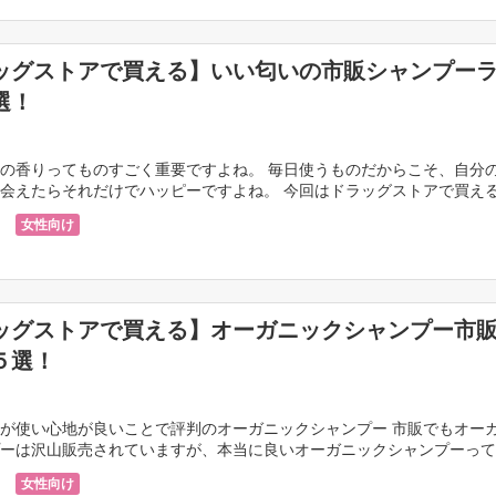
ッグストアで買える】いい匂いの市販シャンプー
選！
の香りってものすごく重要ですよね。 毎日使うものだからこそ、自分
会えたらそれだけでハッピーですよね。 今回はドラッグストアで買え
ンプーをご紹介します。 どれも素敵な香りのシャンプ […]
女性向け
ッグストアで買える】オーガニックシャンプー市
５選！
が使い心地が良いことで評判のオーガニックシャンプー 市販でもオー
ーは沢山販売されていますが、本当に良いオーガニックシャンプーって
。 あなたが買って損をしない為にも、今回はドラッグ […]
女性向け