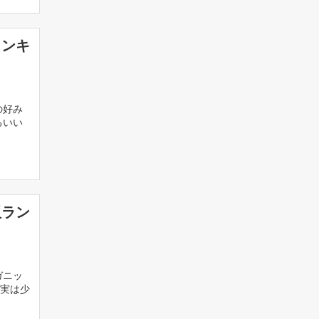
ランキ
の好み
るいい
販ラン
ガニッ
実は少