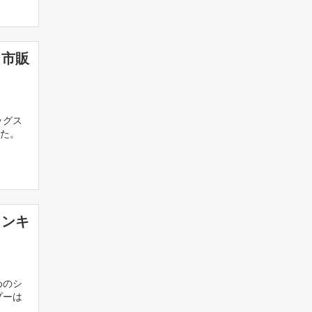
も市販
ッグス
た。
ランキ
めのシ
プーは