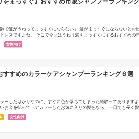
りをまっすぐ】おすすめ市販シャンプーランキン
齢で髪がうねってまっすぐにならない」 髪がまっすぐにならないとお
トレスですよね。 そこで今回はうねり髪をまっすぐにするおすすめの
ご紹介していきます。 あなたのストレスが少しでも改 […]
女性向け
おすすめのカラーケアシャンプーランキング６選
ラーしたばかりなのに、すぐに色が落ちてしまった経験ってありますよ
いお金を払ってヘアカラーしたお気に入りの髪色なら、一日でも長く髪
いもの。 そこで今回は美容師もおすすめするの人気の […]
ル
女性向け