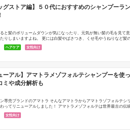
ッグストア編】５０代におすすめのシャンプーラ
！
ると髪のボリュームダウンが気になったり、元気が無い髪の毛を見て意
たりしまいますよね。 更には白髪やぱさつき、くせ毛やうねりなど髪
方。 しかし！シャンプーには髪をボリュームアップし […]
ヘアケア
女性向け
ューアル】アマトラメゾフォルテシャンプーを使
コミや成分解析も
ン専売ブランドのアマトラ そんなアマトラからアマトラゾフォルテシ
わってリニューアルしました！ アマトラメゾフォルテは世界最古の伝
ーユルヴェーダの思想も取り入れたエイジケアシャンプ […]
女性向け