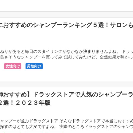
におすすめのシャンプーランキング５選！サロン
ねりがあると毎日のスタイリングがなかなか決まりませんよね。 ドラ
良さそうなシャンプーを買ってみて試してみたけど、全然効果が無かっ
ために今回はくせ毛やうねりに効果的なシャンプーをご […]
女性向け
男性向け
師おすすめ】ドラックストアで人気のシャンプー
２選！２０２３年版
ャンプーが並ぶドラッグストア そんなドラッグストアで本当におすす
探すのはとても大変ですよね。 実際のところドラッグストアのシャン
の差がとっても激しいです。 雰囲気だけでハズレのシ […]