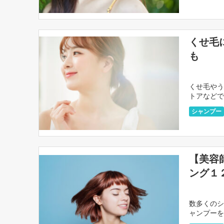
くせ毛
も
くせ毛やう
トアなどで
そんな人の
シャンプー
【美容
ング１
数多くのシ
ャンプーを
当たり外れ