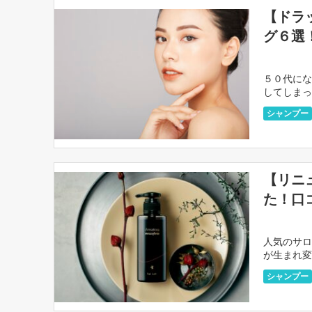
【ドラ
グ６選
５０代にな
してしまっ
は増える一
シャンプー
【リニ
た！口
人気のサロ
が生まれ変
でもあるア
シャンプー