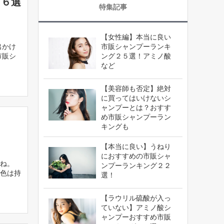
グ６選
特集記事
【女性編】本当に良い
出かけ
市販シャンプーランキ
市販シ
ング２５選！アミノ酸
など
【美容師も否定】絶対
に買ってはいけないシ
ャンプーとは？おすす
め市販シャンプーラン
キングも
【本当に良い】うねり
におすすめの市販シャ
ね。
ンプーランキング２２
色は持
選！
【ラウリル硫酸が入っ
ていない】アミノ酸シ
ャンプーおすすめ市販