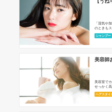
【うね
「湿気や加
のときもス
ャンプーを
シャンプー
美容師
美容室でカ
せっかく高
続して欲し
ヘアスタイ