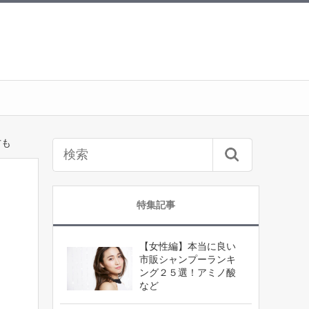
方も
特集記事
【女性編】本当に良い
市販シャンプーランキ
ング２５選！アミノ酸
など