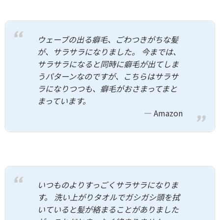
ウェーブの出る癖毛、ごわつきがちな髪
が、サラサラになりました。 今までは、
サラサラになると同時に癖毛が出てしま
うパターンなのですが、こちらはサラサ
ラになりつつも、癖毛がおさまってまと
まっています。
Amazon
いつものよりすっごくサラサラになりま
す。 洗い上がりタオルでガシガシ頭を拭
いていると髪が絡まることがありました