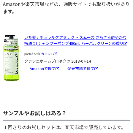
Amazonや楽天市場などの、通販サイトでも取り扱いがあり
ます。
いち髪ナチュラルケアセレクト スムース(さらさら軽やかな
指通り) シャンプーポンプ480mL ハーバルグリーンの香り
posted with
カエレバ
クラシエホームプロダクツ 2018-07-14
Amazonで探す
楽天市場で探す
サンプルやお試しはある？
１回きりのお試しセットは、楽天市場で販売しています。