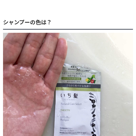
シャンプーの色は？