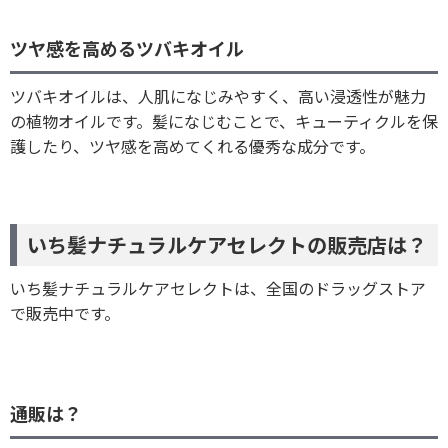
ツヤ感を高めるツバキオイル
ツバキオイルは、人肌になじみやすく、高い浸透性が魅力
の植物オイルです。髪になじむことで、キューティクルを保
護したり、ツヤ感を高めてくれる優秀な成分です。
いち髪ナチュラルケアセレクトの販売店は？
いち髪ナチュラルケアセレクトは、全国のドラッグストア
で販売中です。
通販は？