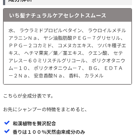
いち髪ナチュラルケアセレクトスムース
水、 ラウラミドプロピルベタイン、 ラウロイルメチル
アラニンＮａ、 ヤシ油脂肪酸ＰＥＧ－７グリセリル、
ＰＰＧ－２コカミド、 コメヌカエキス、 ツバキ種子エ
キス、 ヘチマ果実／葉／茎エキス、 クエン酸、 セテ
アレス－６０ミリスチルグリコール、 ポリクオタニウ
ム－１０、 ポリクオタニウム－７、 ＢＧ、 ＥＤＴＡ
－２Ｎａ、 安息香酸Ｎａ、 香料、 カラメル
こちらが全成分表です。
お先にシャンプーの特徴をまとめると、
和漢植物を贅沢配合
香りは１００％天然由来成分のみ