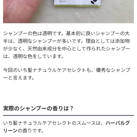
シャンプーの色は透明です。基本的に良いシャンプーの大
半は、透明なシャンプーが多いです。理由としては添加物
が少なく、天然由来成分を中心として作られたシャンプー
は、透明な色をしています。
今回のいち髪ナチュラルケアセレクトも、優秀なシャンプ
ーと言えます。
実際のシャンプーの香りは？
いち髪ナチュラルケアセレクトのスムースは、
ハーバルグ
リーン
の香りです。