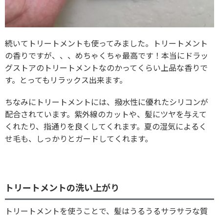
続いてトリートメントも使ってみました。トリートメント
の香りですが、、、めちゃくちゃ最高です！本当にドラッ
グストアのトリートメントなのかってくらい上品な香りで
す。とってもリラックス出来ます。
ちなみにトリートメントには、撥水性に優れたシリコンが
配合されています。紫外線のカットや、髪にツヤを与えて
くれたり、指通りを良くしてくれます。夏の湿気によるく
せ毛も、しっかりとガードしてくれます。
トリートメントの洗い上がり
トリートメントを使うことで、髪はうるうるサラサラな質