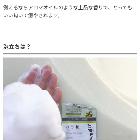
例えるならアロマオイルのような上品な香りで、とっても
いい匂いで癒やされます。
泡立ちは？