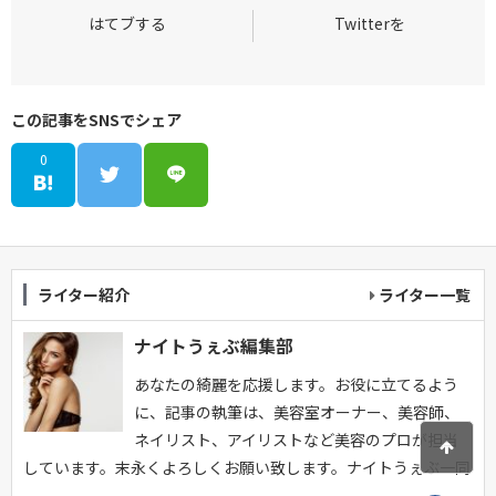
この記事をSNSでシェア
0
ライター紹介
ライター一覧
ナイトうぇぶ編集部
あなたの綺麗を応援します。お役に立てるよう
に、記事の執筆は、美容室オーナー、美容師、
ネイリスト、アイリストなど美容のプロが担当
しています。末永くよろしくお願い致します。ナイトうぇぶ一同