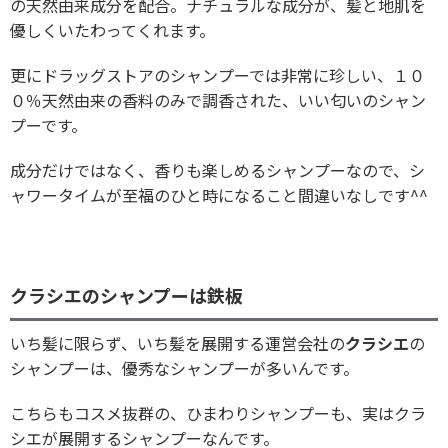
の天然由来成分を配合。ナチュラルな成分が、髪と地肌を
優しくいたわってくれます。
更にドラッグストアのシャンプーでは非常に珍しい、１０
０％天然由来の香料のみで調香された、いい匂いのシャン
プーです。
成分だけではなく、香りも楽しめるシャンプーなので、シ
ャワータイムが至福のひと時になること間違いなしです^^
クラシエのシャンプーは鉄板
いち髪に限らず、いち髪を展開する運営会社の
クラシエ
の
シャンプーは、優秀なシャンプーが多いんです。
こちらもコスメ抜群の、ひまわりシャンプーも、実はクラ
シエが展開するシャンプーなんです。