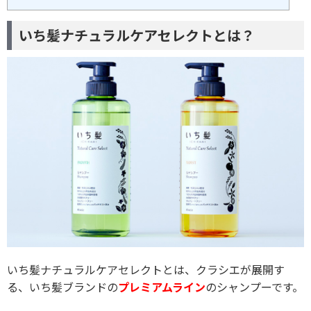
いち髪ナチュラルケアセレクトとは？
いち髪ナチュラルケアセレクトとは、クラシエが展開す
る、いち髪ブランドの
プレミアムライン
のシャンプーです。