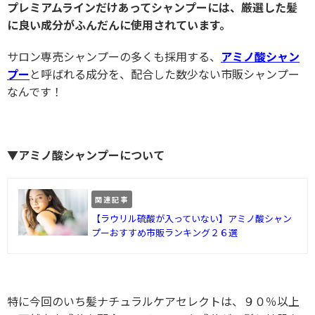
プレミアムラインだけあってシャンプーには、厳選した髪
に良い成分がふんだんに使用されています。
サロン専売シャンプーの多くも採用する、
アミノ酸シャン
プー
と呼ばれる成分を、配合した数少ない市販シャンプー
なんです！
▼アミノ酸シャンプーについて
関連記事
【ラウリル硫酸が入っていない】アミノ酸シャン
プーおすすめ市販ランキング２６選
特に今回のいち髪ナチュラルケアセレクトは、９０％以上