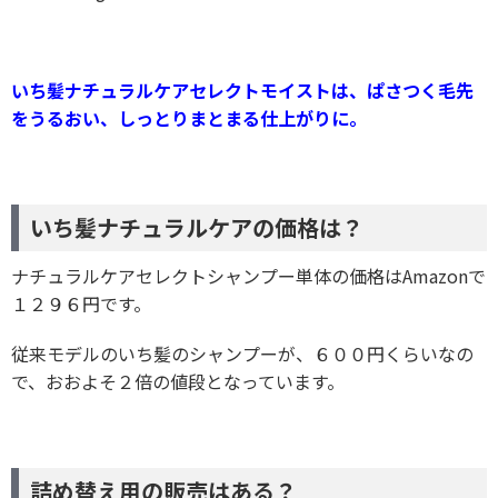
いち髪ナチュラルケアセレクトモイストは、ぱさつく毛先
をうるおい、しっとりまとまる仕上がりに。
いち髪ナチュラルケアの価格は？
ナチュラルケアセレクトシャンプー単体の価格はAmazonで
１２９６円です。
従来モデルのいち髪のシャンプーが、６００円くらいなの
で、おおよそ２倍の値段となっています。
詰め替え用の販売はある？