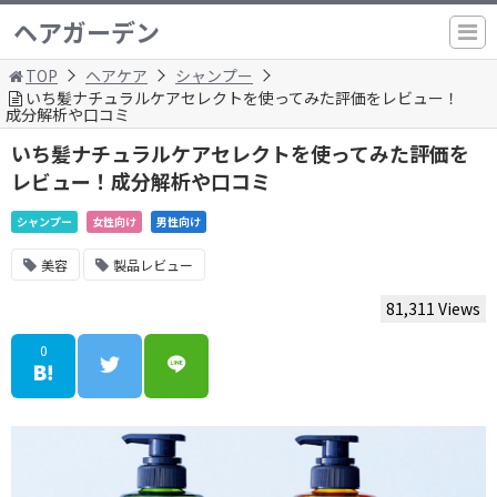
ヘアガーデン
TOP
ヘアケア
シャンプー
いち髪ナチュラルケアセレクトを使ってみた評価をレビュー！
成分解析や口コミ
いち髪ナチュラルケアセレクトを使ってみた評価を
レビュー！成分解析や口コミ
シャンプー
女性向け
男性向け
美容
製品レビュー
81,311 Views
0