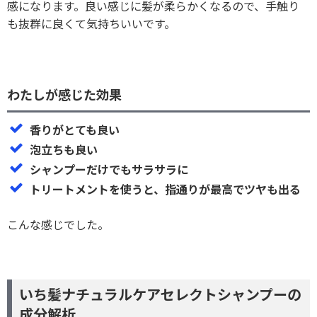
感になります。良い感じに髪が柔らかくなるので、手触り
も抜群に良くて気持ちいいです。
わたしが感じた効果
香りがとても良い
泡立ちも良い
シャンプーだけでもサラサラに
トリートメントを使うと、指通りが最高でツヤも出る
こんな感じでした。
いち髪ナチュラルケアセレクトシャンプーの
成分解析