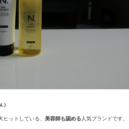
.）
大ヒットしている、
美容師も認める
人気ブランドです。