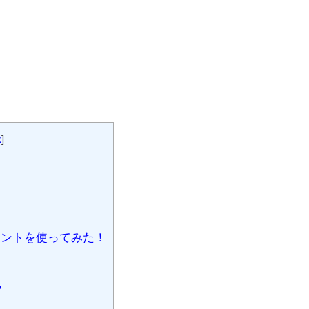
示
]
？
ントを使ってみた！
？