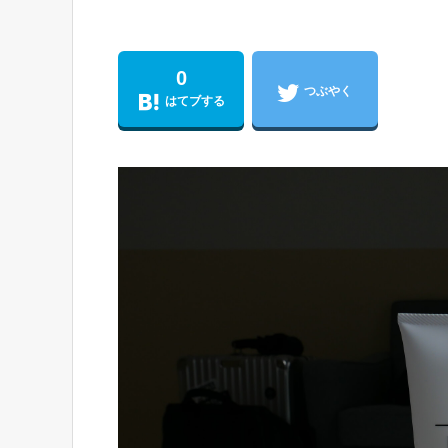
0
つぶやく
はてブする