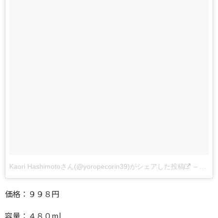
Kaori Hashimotoさん(@yoropecorin39)がシェアした投稿
–
2017
価格：９９８円
容量：４８０ml