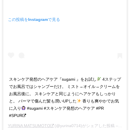
この投稿をInstagramで見る
スキンケア発想のヘアケア『sugami 』をお試し
4ステップ
でお風呂ではシャンプーだけ。 ミスト→オイル→クリームを
お風呂後に。 スキンケアと同じようにヘアケアもしっかり
と。 パーマで傷んだ髪も潤いUPした
香りも爽やかでお気
に入り
#sugami #スキンケア発想のヘアケア #PR
#SPUR
YURINA MATSUMOTO
(@yurina0714)がシェアした投稿 –
202