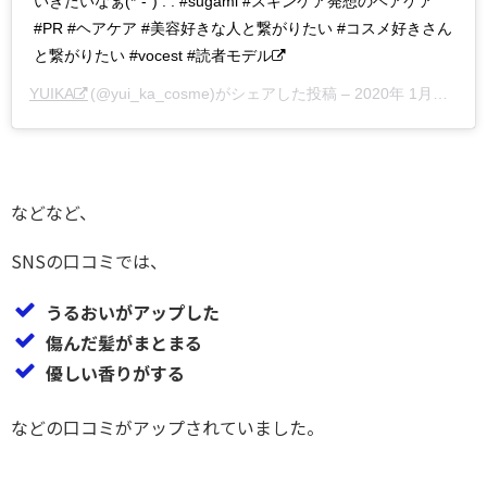
いきたいなぁ(*´-`) . . #sugami #スキンケア発想のヘアケア
#PR #ヘアケア #美容好きな人と繋がりたい #コスメ好きさん
と繋がりたい #vocest #読者モデル
YUIKA
(@yui_ka_cosme)がシェアした投稿 –
2020年 1月月14日午前3時00分PST
などなど、
SNSの口コミでは、
うるおいがアップした
傷んだ髪がまとまる
優しい香りがする
などの口コミがアップされていました。