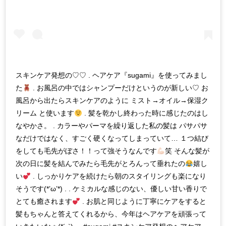
スキンケア発想の♡♡ . ヘアケア『sugami』を使ってみまし
た
. お風呂の中ではシャンプーだけというのが新しい♡ お
風呂から出たらスキンケアのように ミスト→オイル→保湿ク
リーム と使います
. 髪を乾かし終わった時に感じたのはし
なやかさ。 . カラーやパーマを繰り返した私の髪は パサパサ
なだけではなく、すごく硬くなってしまっていて… １つ結び
をしても毛先がぼさ！！って強そうなんです
笑 そんな髪が
次の日に髪を結んでみたら毛先がとろんって垂れたの
嬉し
い
. しっかりケアを続けたら朝のスタイリングも楽になり
そうです(*’ω’*) . . ケミカルな感じのない、優しい甘い香りで
とても癒されます
. お肌と同じように丁寧にケアをすると
髪もちゃんと答えてくれるから、今年はヘアケアを頑張って