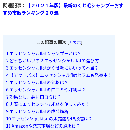
関連記事：
【２０２１年版】最新のくせ毛シャンプーおす
すめ市販ランキング２０選
この記事の目次
[
非表示
]
1
エッセンシャルflatシャンプーとは？
2
どっちがいいの？エッセンシャルflatの選び方
3
エッセンシャルflatがくせ毛にいいって本当？
4
【アウトバス】エッセンシャルflatセラムも発売中！
5
エッセンシャルflatの価格は？
6
エッセンシャルflatの口コミや評判は？
7
効果なし、悪い口コミは？
8
実際にエッセンシャルflatを使ってみた！
9
エッセンシャルflatの成分解析
10
エッセンシャルflatの販売店や取扱店は？
11
Amazonや楽天市場などの通販は？