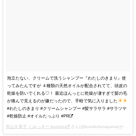
泡立たない、クリームで洗うシャンプー『わたしのきまり』使
ってみたんですが ４種類の天然オイルが配合されてて、頭皮の
乾燥を防いでくれる♡！ 最近ほんっとに乾燥が凄すぎて髪の毛
が痛んで見えるのが嫌だったので、手軽で気に入りました
#わたしのきまり #クリームシャンプー #髪サラサラ #サラツヤ
#乾燥防止 #オイルたっぷり #PR
舟山久美子 くみっきー kumicky
さん(@kumikofunayama)がシェアした投稿 –