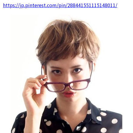
https://jp.pinterest.com/pin/288441551115148011/