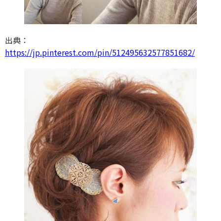
出典：
https://jp.pinterest.com/pin/512495632577851682/