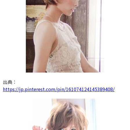
出典：
https://jp.pinterest.com/pin/161074124145389408/