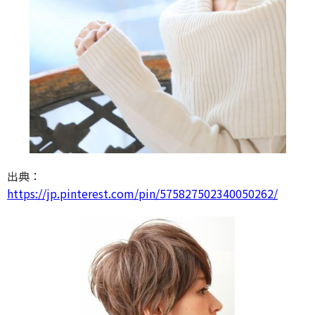
出典：
https://jp.pinterest.com/pin/575827502340050262/