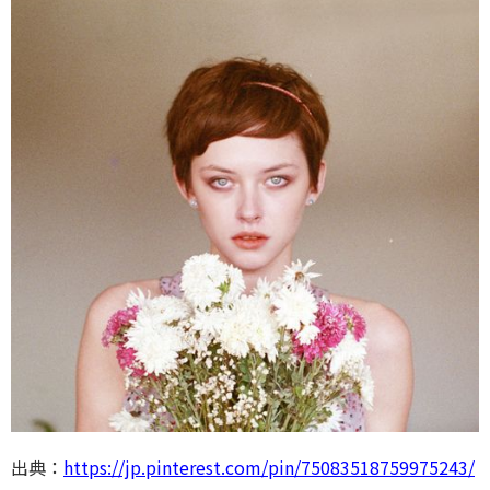
出典：
https://jp.pinterest.com/pin/75083518759975243/