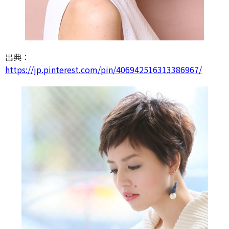
出典：
https://jp.pinterest.com/pin/406942516313386967/