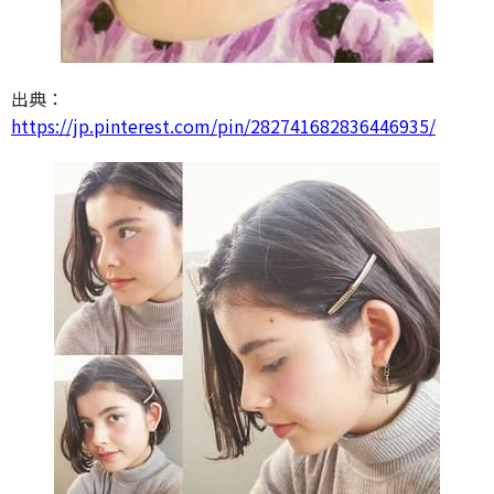
出典：
https://jp.pinterest.com/pin/282741682836446935/