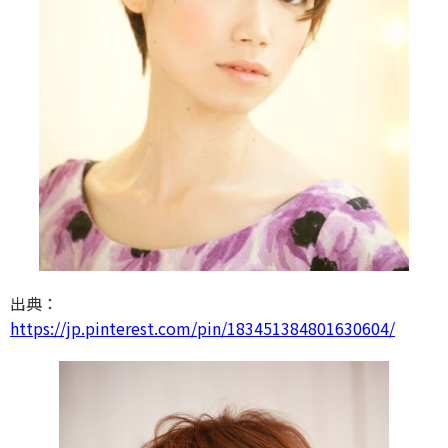
出典：
https://jp.pinterest.com/pin/183451384801630604/