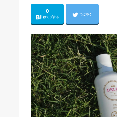
0
つぶやく
はてブする