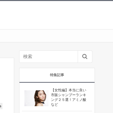
特集記事
【女性編】本当に良い
市販シャンプーランキ
ング２５選！アミノ酸
など
s