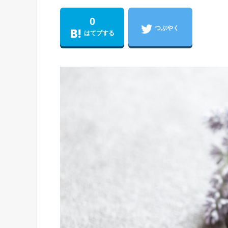
0
つぶやく
はてブする