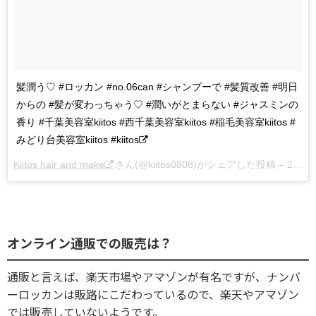
髪潤う♡ #ロッカン #no.06can #シャンプーで #髪質改善 #明日
からの #髪が変わっちゃう♡ #潤いがとまらない #ジャスミンの
香り #千葉美容室kiitos #西千葉美容室kiitos #稲毛美容室kiitos #
みどり台美容室kiitos #kiitos
Kiitos hair and make
さん(@kiitos0808)がシェアした投稿 –
2016年12月月9日午前6時25分PST
オンライン通販での販売は？
通販と言えば、楽天市場やアマゾンが有名ですが、ナンバ
ーロッカンは販路にこだわっているので、楽天やアマゾン
では販売していないようです。