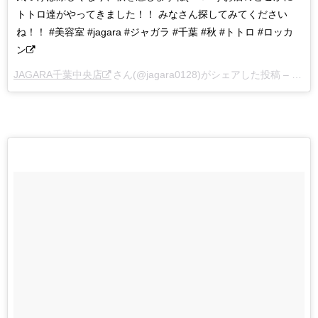
トトロ達がやってきました！！ みなさん探してみてください
ね！！ #美容室 #jagara #ジャガラ #千葉 #秋 #トトロ #ロッカ
ン
JAGARA千葉中央店
さん(@jagara0128)がシェアした投稿 –
201