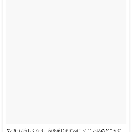
気づけば涼しくなり、秋を感じますね( ´ ▽ ` ) お店のどこかに