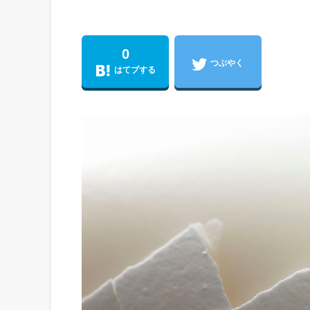
0
つぶやく
はてブする